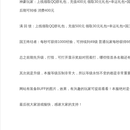
神豪玩家：上线领取QQ群礼包，充值400元 领取30元礼包+幸运礼包
后期可转移 消费400元
满 回 馈：上线领取QQ群礼包，充值500元 领取30元礼包+幸运礼包+
国王终结者：每秒可获得1000经验，可持续到49级 普通玩家每秒获得6
总之前期先升级，打怪，可打开显示奖励对照着打，哪些怪首杀名额还有
其次就是升级，本服等级压制非常大，所以等级永恒不变的都是非常重要
网站有装备BUFF的图片，效果，有兴趣的玩家可提前看看！本服绝对是
最后祝大家游戏愉快，感谢大家的支持！