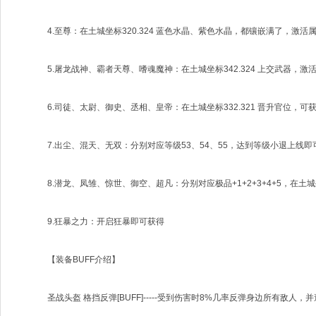
4.至尊：在土城坐标320.324 蓝色水晶、紫色水晶，都镶嵌满了，激活
5.屠龙战神、霸者天尊、嗜魂魔神：在土城坐标342.324 上交武器，激
6.司徒、太尉、御史、丞相、皇帝：在土城坐标332.321 晋升官位，可
7.出尘、混天、无双：分别对应等级53、54、55，达到等级小退上线即
8.潜龙、凤雏、惊世、御空、超凡：分别对应极品+1+2+3+4+5，在土城坐
9.狂暴之力：开启狂暴即可获得
【装备BUFF介绍】
圣战头盔 格挡反弹[BUFF]-----受到伤害时8%几率反弹身边所有敌人，