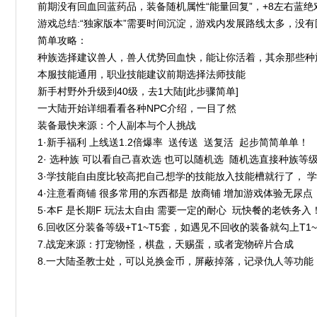
前期没有回血回蓝药品，装备随机属性“能量回复”，+8左右蓝绝
游戏总结:“独家版本”需要时间沉淀，游戏内发展路线太多，没有
简单攻略：
种族选择建议兽人，兽人优势回血快，能让你活着，其余那些种
本服技能通用，职业技能建议前期选择法师技能
新手村野外升级到40级，去1大陆[此步骤简单]
一大陆开始详细看看各种NPC介绍，一目了然
装备最快来源：个人副本与个人挑战
1·新手福利 上线送1.2倍爆率 送传送 送复活 起步简简单单！
2· 选种族 可以看自己喜欢选 也可以随机选 随机选直接种族
3·学技能自由度比较高把自己想学的技能放入技能槽就行了， 
4·注意看商铺 很多常用的东西都是 放商铺 增加游戏体验无尿点
5·本F 是长期F 玩法太自由 需要一定的耐心 玩快餐的老铁务入
6.回收区分装备等级+T1~T5套，如遇见不回收的装备就勾上T1~
7.战宠来源：打宠物怪，棋盘，天赐蛋，或者宠物碎片合成
8.一大陆圣教士处，可以兑换金币，屏蔽掉落，记录仇人等功能