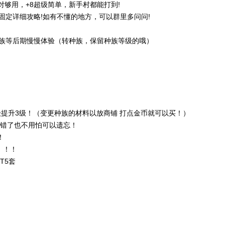
对够用，+8超级简单，新手村都能打到!
固定详细攻略!如有不懂的地方，可以群里多问问!
族等后期慢慢体验（转种族，保留种族等级的哦）
等级提升3级！（变更种族的材料以放商铺 打点金币就可以买！）
学错了也不用怕可以遗忘！
！
！！！
T5套