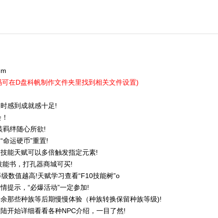
gm
码可在D盘科帆制作文件夹里找到相关文件设置)
时感到成就感十足!
会！
装羁绊随心所欲!
命运硬币”重置!
技能天赋可以多倍触发指定元素!
技能书，打孔器商城可买!
数值越高!天赋学习查看“F10技能树”o
提示，“必爆活动”一定参加!
余那些种族等后期慢慢体验（种族转换保留种族等级)!
大陆开始详细看看各种NPC介绍，一目了然!