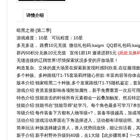
详情介绍
暗黑之潮·[第二季]
游戏难度：10星 可玩程度：10星
多充多送， 路费10元充值 微信礼包码:kaigm QQ群礼包码:kai
群内50积分兑换10元充值 宣传1群1R 邀请进群5元
(此处兑换
无缝连接的辽阔世界!尽情探索状况多变的开放场景！
构造复杂、立体的庞大场景在探索新发现时感到欣喜,在征服强敌
多个种族、多种路线!T1-T5套装羁绊随心所欲·丰富肉容等你体
版本介绍:独家暗黑二十种族,多个发展路线!T1-T5随机鉴定，套
游戏介绍:资质直接影响各项附加属性，新手免费重置一次后可用“
特色介绍:技能攻击的时候所有元素都会一起叠加触发。然后特定
技能介绍:技能书在“技能导师”处学习。每个角色最多可学习7本
等级介绍:每件装备下方都有人物等级+?，装备等级越高，加成等级
活动介绍:游戏活动界面右下角选择进入，活动都有详细说明。友情
简单玩法:种族选择建议兽人，兽人优势回血快，能让你活着，其
新手介绍:新手村野外升级到40级，去1大陆【此步骤简单】!一