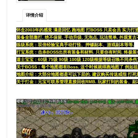
详情介绍
怀念2003年的感觉 满是回忆 跑地图 打BOSS 只卖会员 实力打
装备全部靠打. 绝不保留. 手动升级. 无泡点. 玩法简单. 外观复古
练级系统：双倍经验宝典手动打怪、押镖副本、游戏副本等等.
打宝系统：击杀BOSS出所有装备和材料. 只要你有时间. 终极装
道士宝宝：60级 75级 90级 100级 120级根据等级召唤不同杀
关于BOSS：每个地图都有Boss. 这个时候就得跑地图了 例
地图介绍：大部分地图都是可以下层的. 建议购买传送戒指 打死最
关于打金：元宝可联系管理直接回收RMB. 玩家打到的装备、