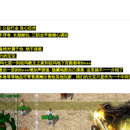
造
公益打金 良心巨作
不浮夸. 长期耐玩. 三
职业平衡精心调试
备绝对属于你. 绝不保留.
伤力的宝宝.
如祖玛七层一到祖玛教主之家到祖玛地下宫殿都有Boss
后一层的Boss增加声望值. 隐藏地图自己摸索. 这里就不一一介绍了
副本卷等等物品可寄售摆摊出售给其他玩家，我们的元宝只是作为一个中间