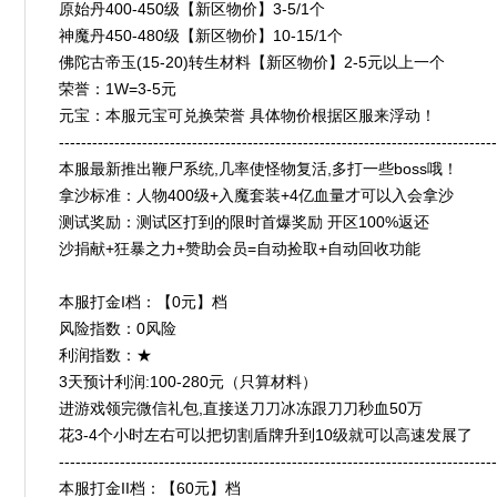
原始丹400-450级【新区物价】3-5/1个
神魔丹450-480级【新区物价】10-15/1个
佛陀古帝玉(15-20)转生材料【新区物价】2-5元以上一个
荣誉：1W=3-5元
元宝：本服元宝可兑换荣誉 具体物价根据区服来浮动！
-------------------------------------------------------------------------------
本服最新推出鞭尸系统,几率使怪物复活,多打一些boss哦！
拿沙标准：人物400级+入魔套装+4亿血量才可以入会拿沙
测试奖励：测试区打到的限时首爆奖励 开区100%返还
沙捐献+狂暴之力+赞助会员=自动捡取+自动回收功能
本服打金I档：【0元】档
风险指数：0风险
利润指数：★
3天预计利润:100-280元（只算材料）
进游戏领完微信礼包,直接送刀刀冰冻跟刀刀秒血50万
花3-4个小时左右可以把切割盾牌升到10级就可以高速发展了
-------------------------------------------------------------------------------
本服打金II档：【60元】档