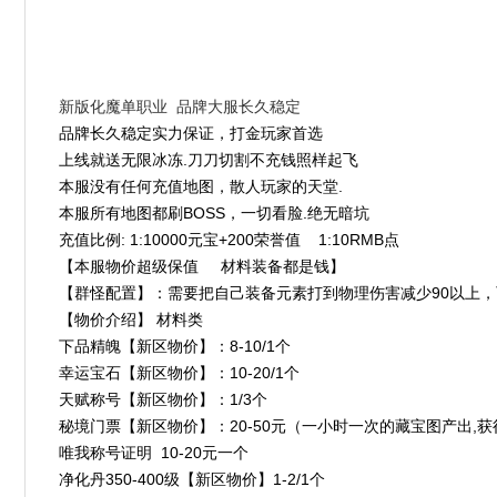
新版化魔单职业 品牌大服长久稳定
品牌长久稳定实力保证，打金玩家首选
上线就送无限冰冻.刀刀切割不充钱照样起飞
本服没有任何充值地图，散人玩家的天堂.
本服所有地图都刷BOSS，一切看脸.绝无暗坑
充值比例: 1:10000元宝+200荣誉值 1:10RMB点
【本服物价超级保值 材料装备都是钱】
【群怪配置】：需要把自己装备元素打到物理伤害减少90以上
【物价介绍】 材料类
下品精魄【新区物价】：8-10/1个
幸运宝石【新区物价】：10-20/1个
天赋称号【新区物价】：1/3个
秘境门票【新区物价】：20-50元（一小时一次的藏宝图产出,
唯我称号证明 10-20元一个
净化丹350-400级【新区物价】1-2/1个