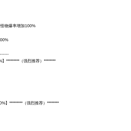
万 怪物爆率增加100%
100%
------
*****（强烈推荐）********
*******（强烈推荐）********