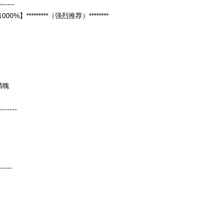
------
*********（强烈推荐）********
精魄
-------
-----