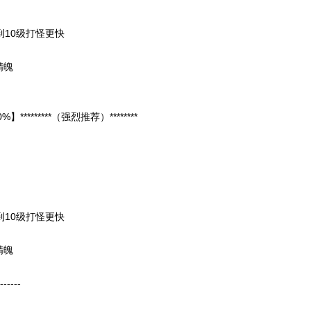
到10级打怪更快
精魄
******（强烈推荐）********
到10级打怪更快
精魄
------