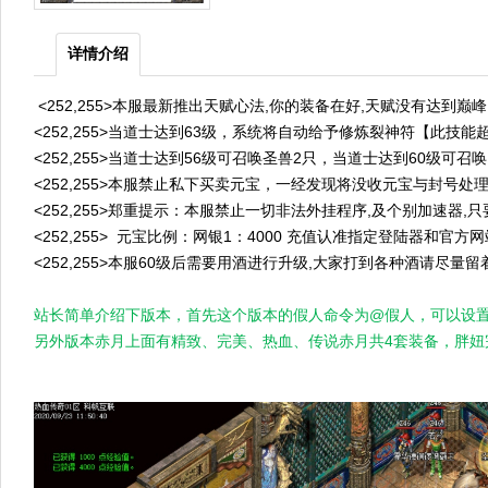
详情介绍
<252,255>本服最新推出天赋心法,你的装备在好,天赋没有达到巅峰
<252,255>当道士达到63级，系统将自动给予修炼裂神符【此技能
<252,255>当道士达到56级可召唤圣兽2只，当道士达到60级可召
<252,255>本服禁止私下买卖元宝，一经发现将没收元宝与封号
<252,255>郑重提示：本服禁止一切非法外挂程序,及个别加速
<252,255> 元宝比例：网银1：4000 充值认准指定登陆器和
<252,255>本服60级后需要用酒进行升级,大家打到各种酒请尽量留着
站长简单介绍下版本，首先这个版本的假人命令为@假人，可以设
另外版本赤月上面有精致、完美、热血、传说赤月共4套装备，胖妞