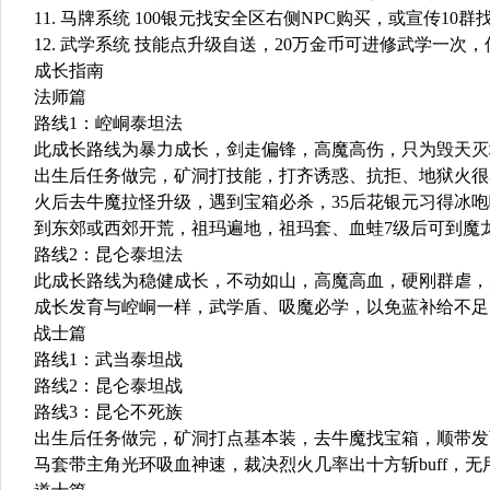
11. 马牌系统 100银元找安全区右侧NPC购买，或宣传1
12. 武学系统 技能点升级自送，20万金币可进修武学一
成长指南
法师篇
路线1：崆峒泰坦法
此成长路线为暴力成长，剑走偏锋，高魔高伤，只为毁天灭
出生后任务做完，矿洞打技能，打齐诱惑、抗拒、地狱火很
火后去牛魔拉怪升级，遇到宝箱必杀，35后花银元习得冰咆
到东郊或西郊开荒，祖玛遍地，祖玛套、血蛙7级后可到魔
路线2：昆仑泰坦法
此成长路线为稳健成长，不动如山，高魔高血，硬刚群虐，
成长发育与崆峒一样，武学盾、吸魔必学，以免蓝补给不足
战士篇
路线1：武当泰坦战
路线2：昆仑泰坦战
路线3：昆仑不死族
出生后任务做完，矿洞打点基本装，去牛魔找宝箱，顺带发
马套带主角光环吸血神速，裁决烈火几率出十方斩buff，