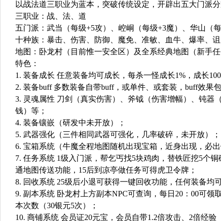
以战法道三职业为蓝本，突破传统设定，开辟出五大门派分
三职业：战、法、道
五门派：武当（每级+5攻）、崆峒（每级+3魔）、华山（每
十种族：暴击、伤害、防御、魔免、准敏、血牛、爆率、诅咒
地图：卧龙村（目前惟一安全区）及全系经典地图（新手任
特色：
1. 装备成长 任意装备均可成长，每杀一怪成长1%，成长10
2. 装备buff 多数装备自带buff，或单件、或套装，
3. 灵魂属性 刀剑（真实伤害）、斧钺（伤害增幅）、
钱）等；
4. 装备镶嵌（研发中未开放）；
5. 武器强化（三件相同武器可强化，几率破碎，未开放）；
6. 宝箱系统（牛魔全程地图随机出现宝箱，近身出现，必
7. 任务系统 1级入门派，帮乞丐找5块鸡肉，替铁匠挖5个
通地图传送功能，15后到凉亭做任务可得虎卫令牌；
8. 回收系统 25级后小退可获得一键回收功能，任何装备
9. 副本系统 卧龙村上方副本NPC可查询，每日20：0
本次数（30银元5次）；
10. 商铺系统 会员证20元宝，会员自带1.2倍攻击、2