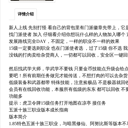
详情介绍
新人上线 先别打怪 看自己的背包里有门派徽章先带上，它
找门派使者 加入 仔细看介绍你想玩什么样的人物加入哪个 
发展路线完全DAY，不固定，一样的职业不一样的效果
15级一定要选则职业 也在门派使者选 ，过了15级 你不选
没钱的打肉卖给杂货商人，一切都可以回收，安全区一键回
然后找武学大师，学武学不要钱 只要金币技能点升级会给点
要吧！所有前期任务做完才能传送，不想打肉的可以去杂货
低级装备和武器都带 特殊技能，注意捡极品 不是极器就
会员有在线回收功能，本服所有低级的东东 都可以回收 不
功能多
提示：虎卫令牌15级任务打开地图在凉亭 接任务
五派十族三职业版本成长指南
版本简介
1.85特色五派十族三职业，与暗黑修仙、阿努比斯等版本