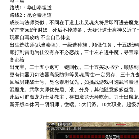
道士篇
路线1：华山泰坦道
路线2：昆仑泰坦道
成长与法师类似，不同在于道士出灵魂火符后即可进去魔龙
光芒套buff守财奴，死后不掉装备，无疑让道士离神又近了
玩家自写攻略 不全自己体会
出生选法师(武当泰坦)，一级选种族，顺做任务，十五级选
顺打到雷电为佳没有亦不必恋战，三十左右进牛魔，寻宝箱
备都给
出元宝。二十五小退可一键回收。三十五买冰书学，顺练到
更有钝器刀剑法器高级防御等灵魂属性)一定另存。三十九
回城另建战士号。昆仑泰坦优先，如挑战游戏可选武当泰坦
混魔龙。武学大师优先盾、准、分身，其他随意多多益善。
此后可群魔龙力士及教主，横扫魔龙无须吃药。力士出魔龙
新开版本休闲一阴阳师，微端。5大门派。10大职业。超级